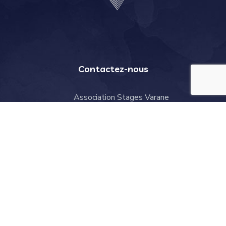
Contactez-nous
Association Stages Varane
2 rue des Peupliers, 59810 Lesquin
contact@stages-varane.com
Rubriques
Le projet
Presse