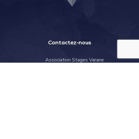
Contactez-nous
Association Stages Varane
2 rue des Peupliers, 59810 Lesquin
contact@stages-varane.com
Rubriques
Le projet
Presse