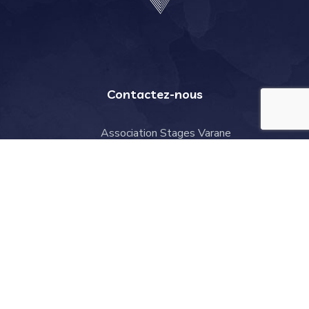
Contactez-nous
Association Stages Varane
2 rue des Peupliers, 59810 Lesquin
contact@stages-varane.com
Rubriques
Le projet
Presse