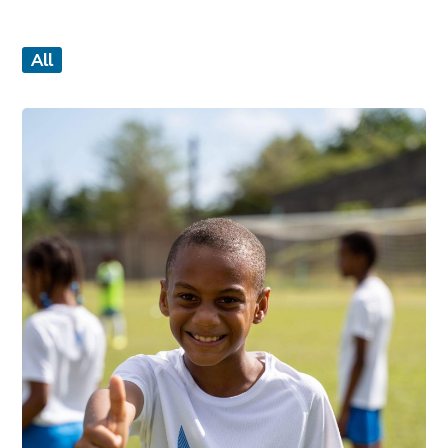
All
photo1